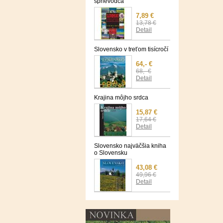
sprievodca
7,89 €
13,78 €
Detail
Slovensko v treťom tisícročí
64,- €
68,- €
Detail
Krajina môjho srdca
15,87 €
17,64 €
Detail
Slovensko najväčšia kniha
o Slovensku
43,08 €
49,96 €
Detail