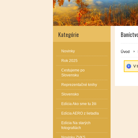
Kategórie
Baníctv
Novinky
Úvod
Rok 2025
V 
Cestujeme po
Slovensku
Reprezentačné knihy
Slovensko
Edícia Ako sme tu žili
Edícia AERO z lietadla
Edícia Na starých
fotografiách
Novinky ZVKS