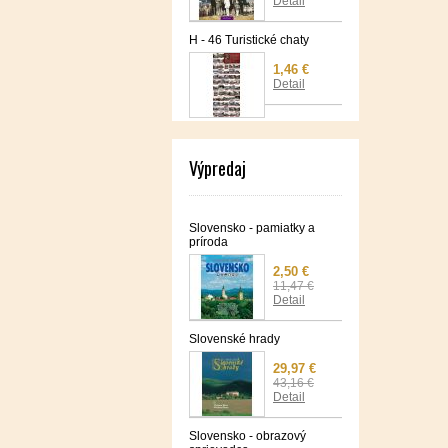
Detail
H - 46 Turistické chaty
1,46 €
Detail
Výpredaj
Slovensko - pamiatky a
príroda
2,50 €
11,47 €
Detail
Slovenské hrady
29,97 €
43,16 €
Detail
Slovensko - obrazový