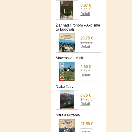
0,87 €
2,95 €
Detail
Žiar nad Hronom – Ako sme
ťa budovali
29,75 €
37,98 €
Detail
Slovensko - MINI
4,50 €
6,57 €
Detail
Nízke Tatry
8,75 €
14,85 €
Detail
Nitra a Nitrania
27,58 €
37,98 €