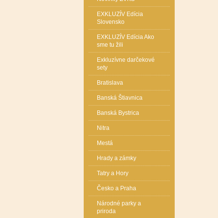
EXKLUZÍV Edícia
Slovensko
EXKLUZÍV Edícia Ako
sme tu žili
Exkluzívne darčekové
sety
Bratislava
Banská Štiavnica
Banská Bystrica
Nitra
Mestá
Hrady a zámky
Tatry a Hory
Česko a Praha
Národné parky a
priroda