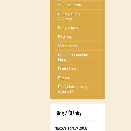
Sprievodcovia
Poézia, Citáty,
Aforizmy
Knihy o láske
Regióny
Vodné diela
Populárno-naučné
knihy
Druhá šanca
Pexeso
Pohľadnice, mapy,
magnetky
Blog / Články
tlačové správy 2008