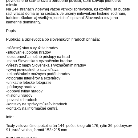
pevnostného staviteľstva a obľúbené povesti, ktoré oživujú jednotlivé
miesta.
Na 144 stranách v pevnej väzbe vznikol sprievodca, ku ktorému sa budete
radi vracať doma aj na cestách. Je určený milovníkom histórie, rodinám,
turistom, školám aj všetkým, ktorí chcú spoznať Slovensko cez jeho
kamenné dominanty.
Popis :
Publikácia Sprievodca po slovenských hradoch prináša:
-súčasný stav a využitie hradov
-situovanie, polohu hradov
-dostupnosť a možné prístupy na hrad
-mapu Slovenska s vyznačením hradov
-výrezy z mapy Slovenska s vyznačením hradov
-vývoj pevnostného staviteľstva
-rekonštrukcie možných podôb hradov
-fotografie interiérov a exteriérov
-unikátne letecké fotografie
-pôdorysy hradov
-dobové rytiny hradov
-históriu hradov
-povesti o hradoch
-kontakty na správy múzeí v hradoch
-kontakty na informačné centrá
Info :
Texty v slovenčine, počet strán 144, počet fotografií 176, rytín 36, pôdorysov
91, tvrdá väzba, formát 153×215 mm.