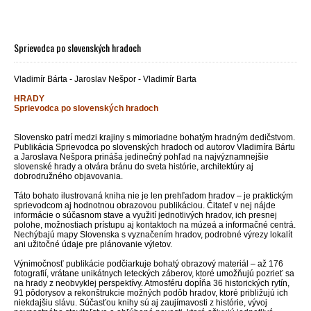
Sprievodca po slovenských hradoch
Vladimír Bárta - Jaroslav Nešpor - Vladimír Barta
HRADY
Sprievodca po slovenských hradoch
Slovensko patrí medzi krajiny s mimoriadne bohatým hradným dedičstvom.
Publikácia Sprievodca po slovenských hradoch od autorov Vladimíra Bártu
a Jaroslava Nešpora prináša jedinečný pohľad na najvýznamnejšie
slovenské hrady a otvára bránu do sveta histórie, architektúry aj
dobrodružného objavovania.
Táto bohato ilustrovaná kniha nie je len prehľadom hradov – je praktickým
sprievodcom aj hodnotnou obrazovou publikáciou. Čitateľ v nej nájde
informácie o súčasnom stave a využití jednotlivých hradov, ich presnej
polohe, možnostiach prístupu aj kontaktoch na múzeá a informačné centrá.
Nechýbajú mapy Slovenska s vyznačením hradov, podrobné výrezy lokalít
ani užitočné údaje pre plánovanie výletov.
Výnimočnosť publikácie podčiarkuje bohatý obrazový materiál – až 176
fotografií, vrátane unikátnych leteckých záberov, ktoré umožňujú pozrieť sa
na hrady z neobvyklej perspektívy. Atmosféru dopĺňa 36 historických rytín,
91 pôdorysov a rekonštrukcie možných podôb hradov, ktoré približujú ich
niekdajšiu slávu. Súčasťou knihy sú aj zaujímavosti z histórie, vývoj