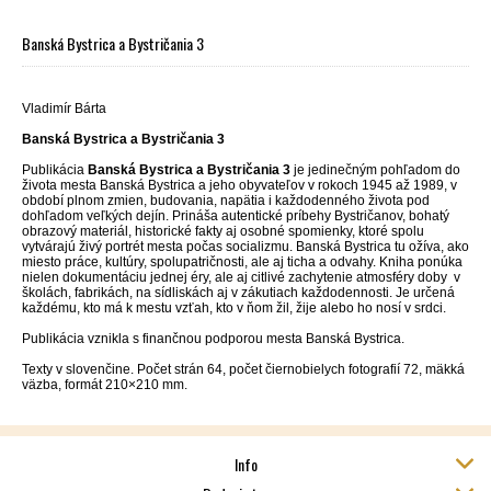
Banská Bystrica a Bystričania 3
Vladimír Bárta
Banská Bystrica a
Bystričania 3
Publikácia
Banská Bystrica a
Bystričania 3
je jedinečným pohľadom do
života mesta Banská Bystrica a jeho obyvateľov v rokoch 1945 až 1989, v
období plnom zmien, budovania, napätia i každodenného života pod
dohľadom veľkých dejín. Prináša autentické príbehy Bystričanov, bohatý
obrazový materiál, historické fakty aj osobné spomienky, ktoré spolu
vytvárajú živý portrét mesta počas socializmu. Banská Bystrica tu ožíva, ako
miesto práce, kultúry, spolupatričnosti, ale aj ticha a odvahy. Kniha ponúka
nielen dokumentáciu jednej éry, ale aj citlivé zachytenie atmosféry doby v
školách, fabrikách, na sídliskách aj v zákutiach každodennosti. Je určená
každému, kto má k mestu vzťah, kto v ňom žil, žije alebo ho nosí v srdci.
Publikácia vznikla s finančnou podporou mesta Banská Bystrica.
Texty v slovenčine. Počet strán 64, počet čiernobielych fotografií 72, mäkká
väzba, formát 210×210 mm.
Info