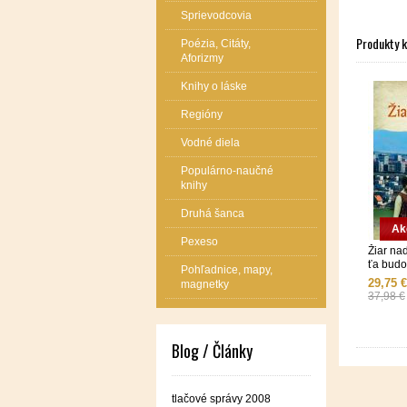
Sprievodcovia
Produkty 
Poézia, Citáty,
Aforizmy
Knihy o láske
Regióny
Vodné diela
Populárno-naučné
knihy
Druhá šanca
Ak
Pexeso
Žiar na
ťa budo
Pohľadnice, mapy,
29,75 €
magnetky
37,98 €
Blog / Články
tlačové správy 2008