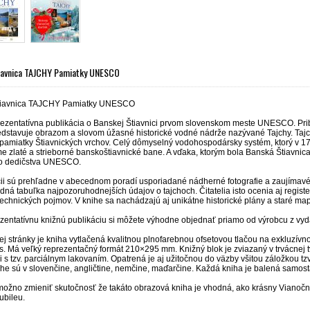
iavnica TAJCHY Pamiatky UNESCO
tiavnica TAJCHY Pamiatky UNESCO
rezentatívna publikácia o Banskej Štiavnici prvom slovenskom meste UNESCO. Pribl
edstavuje obrazom a slovom úžasné historické vodné nádrže nazývané Tajchy. Tajc
pamiatky Štiavnických vrchov. Celý dômyselný vodohospodársky systém, ktorý v 17.
e zlaté a strieborné banskoštiavnické bane. A vďaka, ktorým bola Banská Štiavni
ho dedičstva UNESCO.
ii sú prehľadne v abecednom poradí usporiadané nádherné fotografie a zaujímavé t
dná tabuľka najpozoruhodnejších údajov o tajchoch. Čitatelia isto ocenia aj registe
chnických pojmov. V knihe sa nachádzajú aj unikátne historické plány a staré map
ezentatívnu knižnú publikáciu si môžete výhodne objednať priamo od výrobcu z vy
ej stránky je kniha vytlačená kvalitnou plnofarebnou ofsetovou tlačou na exkluzívn
ss. Má veľký reprezentačný formát 210×295 mm. Knižný blok je zviazaný v trvácnej
 s tzv. parciálnym lakovaním. Opatrená je aj užitočnou do väzby všitou záložkou tzv
ihe sú v slovenčine, angličtine, nemčine, maďarčine. Každá kniha je balená samosta
ožno zmieniť skutočnosť že takáto obrazová kniha je vhodná, ako krásny Vianočn
ubileu.