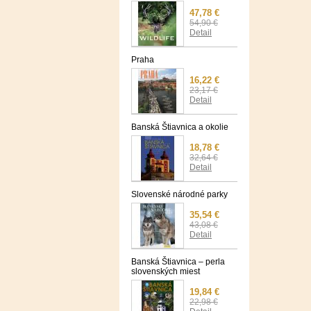
47,78 €
54,90 €
Detail
Praha
16,22 €
23,17 €
Detail
Banská Štiavnica a okolie
18,78 €
32,64 €
Detail
Slovenské národné parky
35,54 €
43,08 €
Detail
Banská Štiavnica – perla
slovenských miest
19,84 €
22,98 €