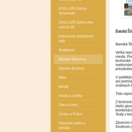
EXKLUZÍV Edícia
Slovensko
EXKLUZÍV Edícia Ako
sme tu žili
Banská Št
Exkluzívne darčekové
sety
Banská Š
Bratislava
Veľká rep
mesta. Pr
Banská Štiavnica
technické 
svetoznám
Banská Bystrica
prírodné
V publikác
Nitra
ani prehľa
známych te
Mestá
Túto repr
Hrady a zámky
Z technick
Tatry a Hory
Hello glo
kombinácii
Česko a Praha
Texty v kn
Záverom m
Národné parky a
životnom j
priroda