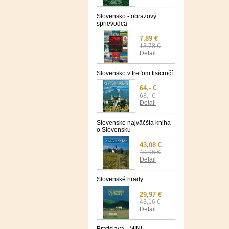
Slovensko - obrazový
sprievodca
7,89 €
13,78 €
Detail
Slovensko v treťom tisícročí
64,- €
68,- €
Detail
Slovensko najväčšia kniha
o Slovensku
43,08 €
49,96 €
Detail
Slovenské hrady
29,97 €
43,16 €
Detail
Bratislava - MINI