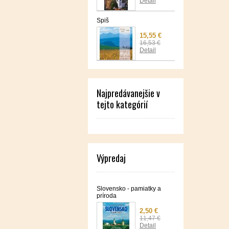
Detail
Spiš
15,55 €
16,53 €
Detail
Najpredávanejšie v
tejto kategórií
Výpredaj
Slovensko - pamiatky a
príroda
2,50 €
11,47 €
Detail