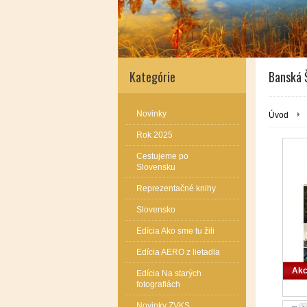
Kategórie
Banská 
Novinky
Úvod
Rok 2025
Cestujeme po
Slovensku
Reprezentačné knihy
Slovensko
Edícia Ako sme tu žili
Edícia AERO z lietadla
Akc
Edícia Na starých
fotografiách
Novinky ZVKS