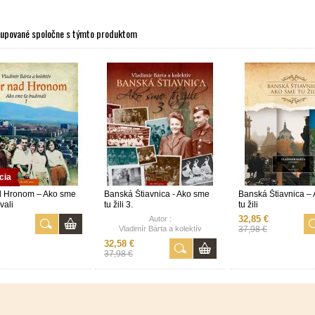
kupované spoločne s týmto produktom
cia
d Hronom – Ako sme
Banská Štiavnica - Ako sme
Banská Štiavnica –
vali
tu žili 3.
tu žili
32,85 €
Autor :
Vladimír Bárta a kolektív
37,98 €
32,58 €
Popis :
37,98 €
BANSKÁ ŠTIAVNICA - AKO SME
TU ŽILI 3.
Tretie pokračovanie knihy Ako
sme tu žili v ktorom obyvatelia a