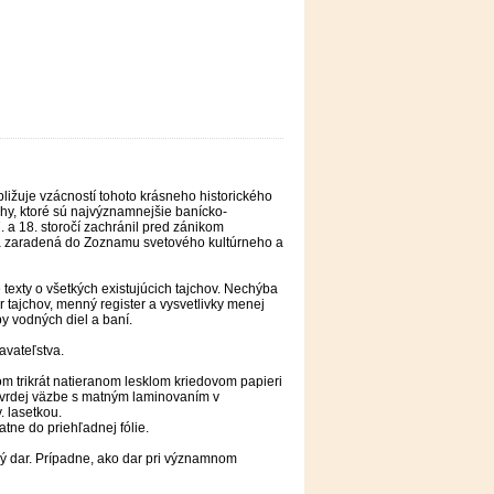
ižuje vzácností tohoto krásneho historického
hy, ktoré sú najvýznamnejšie banícko-
 a 18. storočí zachránil pred zánikom
ca zaradená do Zoznamu svetového kultúrneho a
exty o všetkých existujúcich tajchov. Nechýba
r tajchov, menný register a vysvetlivky menej
y vodných diel a baní.
davateľstva.
om trikrát natieranom lesklom kriedovom papieri
 tvrdej väzbe s matným laminovaním v
. lasetkou.
tne do priehľadnej fólie.
ý dar. Prípadne, ako dar pri významnom