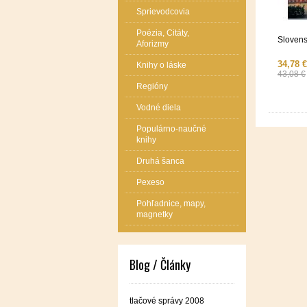
Sprievodcovia
Poézia, Citáty,
Slovens
Aforizmy
34,78 €
Knihy o láske
43,08 €
Regióny
Vodné diela
Populárno-naučné
knihy
Druhá šanca
Pexeso
Pohľadnice, mapy,
magnetky
Blog / Články
tlačové správy 2008