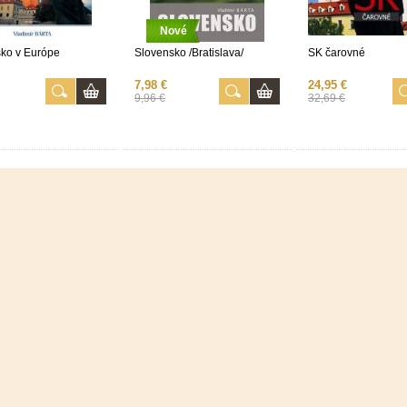
Nové
ko v Európe
Slovensko /Bratislava/
SK čarovné
7,98 €
24,95 €
9,96 €
32,69 €