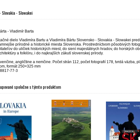
- Slovakia - Slowakei
árta - Vladimír Barta
čné dielo Vladimíra Bartu a Vladimíra Bártu Slovensko - Slovakia - Slowakei preds
mnejšie prírodné a historické miesta Slovenska. Prostredníctvom pôsobivých fotogr
itateľov do uličiek historických miest, do siení majestátnych hradov, do horských ob
chitektúry a folklóru, i do najkrajších zákutí slovenskej prírody.
ovenčine, angličtine a nemčine. Počet strán 112, počet fotografií 178, tvrdá väzba, p
lom, formát 250×325 mm
88817-77-3
kupované spoločne s týmto produktom