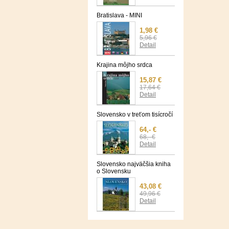
Bratislava - MINI
1,98 €
5,96 €
Detail
Krajina môjho srdca
15,87 €
17,64 €
Detail
Slovensko v treťom tisícročí
64,- €
68,- €
Detail
Slovensko najväčšia kniha
o Slovensku
43,08 €
49,96 €
Detail