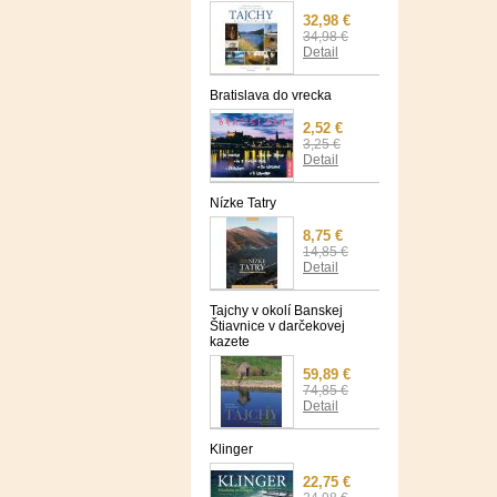
32,98 €
34,98 €
Detail
Bratislava do vrecka
2,52 €
3,25 €
Detail
Nízke Tatry
8,75 €
14,85 €
Detail
Tajchy v okolí Banskej
Štiavnice v darčekovej
kazete
59,89 €
74,85 €
Detail
Klinger
22,75 €