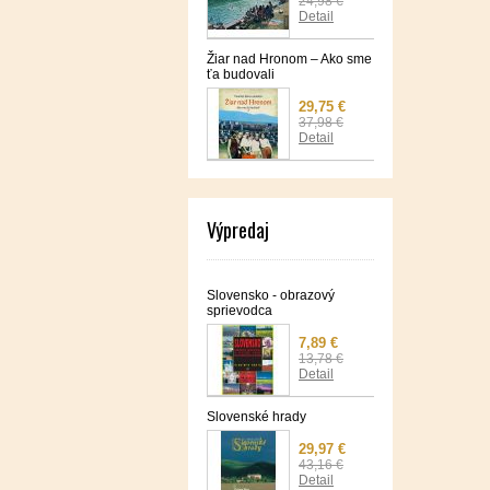
24,98 €
Detail
Žiar nad Hronom – Ako sme
ťa budovali
29,75 €
37,98 €
Detail
Výpredaj
Slovensko - obrazový
sprievodca
7,89 €
13,78 €
Detail
Slovenské hrady
29,97 €
43,16 €
Detail