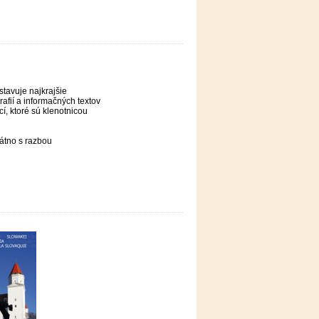
tavuje najkrajšie
afií a informačných textov
cí, ktoré sú klenotnicou
látno s razbou