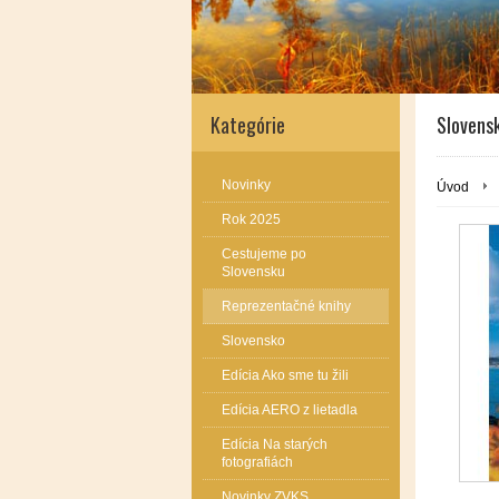
Kategórie
Slovensk
Novinky
Úvod
Rok 2025
Cestujeme po
Slovensku
Reprezentačné knihy
Slovensko
Edícia Ako sme tu žili
Edícia AERO z lietadla
Edícia Na starých
fotografiách
Novinky ZVKS