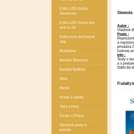
EXKLUZÍV Edícia
Slovensko 
Slovensko
EXKLUZÍV Edícia Ako
Autor :
sme tu žili
Vladimír B
Popis :
Exkluzívne darčekové
Reprezenta
sety
a najvýzna
privádza č
ľudovej ar
Bratislava
Info :
Texty v sl
Banská Štiavnica
a s preba
ISBN 80-
Banská Bystrica
Nitra
Produkty 
Mestá
Hrady a zámky
Tatry a Hory
Česko a Praha
Národné parky a
priroda