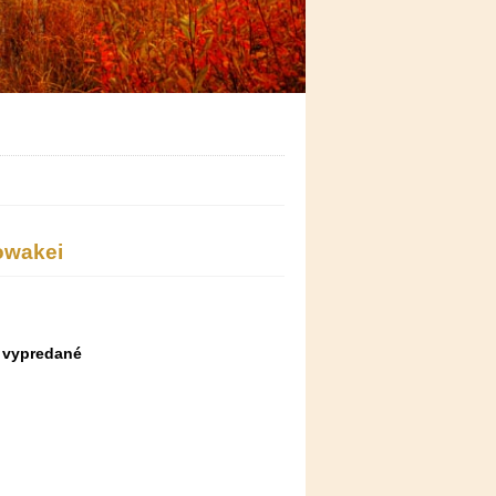
lowakei
vypredané