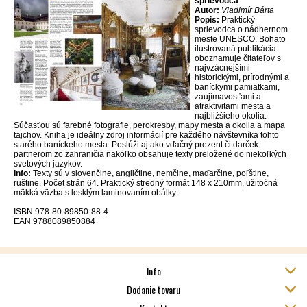
sprievodca
Autor:
Vladimír Bárta
Popis:
Praktický
sprievodca o nádhernom
meste UNESCO. Bohato
ilustrovaná publikácia
oboznamuje čitateľov s
najvzácnejšími
historickými, prírodnými a
baníckymi pamiatkami,
zaujímavosťami a
atraktivitami mesta a
najbližšieho okolia.
Súčasťou sú farebné fotografie, perokresby, mapy mesta a okolia a mapa
tajchov. Kniha je ideálny zdroj informácií pre každého návštevníka tohto
starého baníckeho mesta. Poslúži aj ako vďačný prezent či darček
partnerom zo zahraničia nakoľko obsahuje texty preložené do niekoľkých
svetových jazykov.
Info:
Texty sú v slovenčine, angličtine, nemčine, maďarčine, poľštine,
ruštine. Počet strán 64. Praktický stredný formát 148 x 210mm, užitočná
mäkká väzba s lesklým laminovaním obálky.
ISBN 978-80-89850-88-4
EAN 9788089850884
Info
Dodanie tovaru