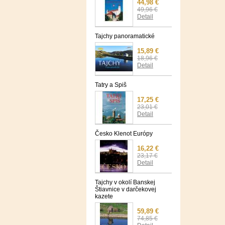
44,98 €
49,96 €
Detail
Tajchy panoramatické
15,89 €
18,96 €
Detail
Tatry a Spiš
17,25 €
23,01 €
Detail
Česko Klenot Európy
16,22 €
23,17 €
Detail
Tajchy v okolí Banskej
Štiavnice v darčekovej
kazete
59,89 €
74,85 €