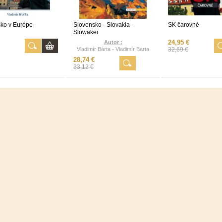
ko v Európe
Slovensko - Slovakia -
SK čarovné
Slowakei
24,95 €
Autor :
Vladimír Bárta - Vladimír Barta
32,69 €
28,74 €
33,12 €