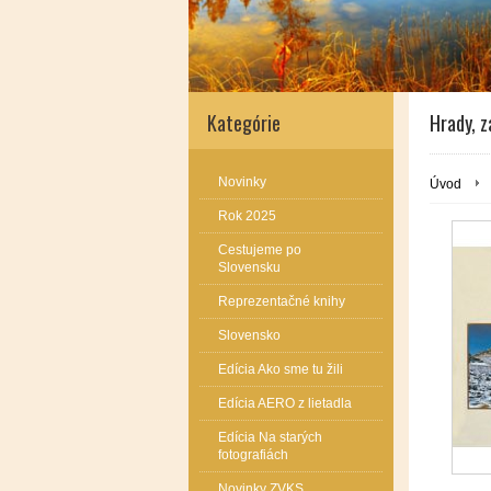
Kategórie
Hrady, z
Novinky
Úvod
Rok 2025
Cestujeme po
Slovensku
Reprezentačné knihy
Slovensko
Edícia Ako sme tu žili
Edícia AERO z lietadla
Edícia Na starých
fotografiách
Novinky ZVKS