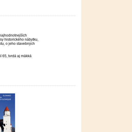
 najhodnotnejších
ásy historického nábytku,
ktu, o jeho stavebných
ií 65, tvrdá aj mäkká