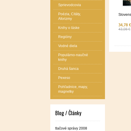
Sprievodcovia
Poézia, Citáty,
Slovens
Aforizmy
34,78 €
Knihy o láske
43,08 €
Regióny
Vodné diela
Populárno-naučné
knihy
Druhá šanca
Pexeso
Pohľadnice, mapy,
magnetky
Blog / Články
tlačové správy 2008