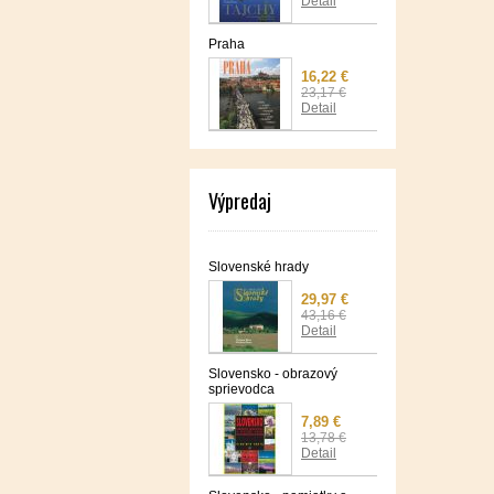
Detail
Praha
16,22 €
23,17 €
Detail
Výpredaj
Slovenské hrady
29,97 €
43,16 €
Detail
Slovensko - obrazový
sprievodca
7,89 €
13,78 €
Detail