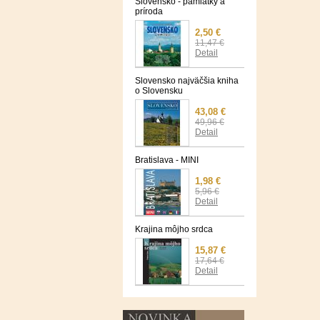
Slovensko - pamiatky a
príroda
2,50 €
11,47 €
Detail
Slovensko najväčšia kniha
o Slovensku
43,08 €
49,96 €
Detail
Bratislava - MINI
1,98 €
5,96 €
Detail
Krajina môjho srdca
15,87 €
17,64 €
Detail