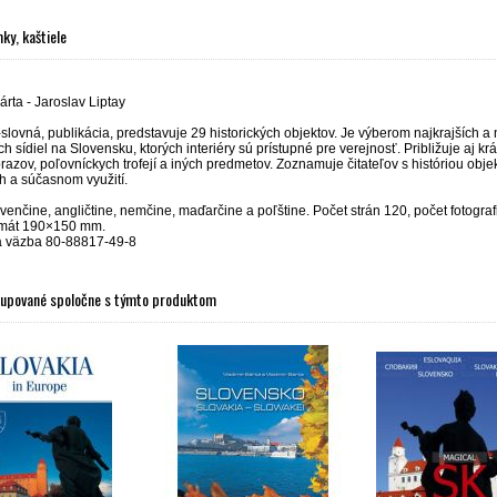
ky, kaštiele
árta - Jaroslav Liptay
lovná, publikácia, predstavuje 29 historických objektov. Je výberom najkrajších a
ch sídiel na Slovensku, ktorých interiéry sú prístupné pre verejnosť. Približuje aj kr
razov, poľovníckych trofejí a iných predmetov. Zoznamuje čitateľov s históriou obje
 a súčasnom využití.
ovenčine, angličtine, nemčine, maďarčine a poľštine. Počet strán 120, počet fotograf
rmát 190×150 mm.
á väzba 80-88817-49-8
kupované spoločne s týmto produktom