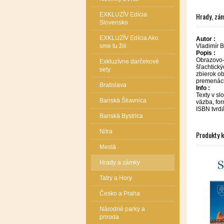
Hrady, zám
EXKLUZÍV Edícia
Slovensko
EXKLUZÍV Edícia Ako
Autor :
Vladimír B
sme tu žili
Popis :
Obrazovo-s
Exkluzívne darčekové
šľachtický
sety
zbierok ob
premenách
Bratislava
Info :
Texty v sl
Banská Štiavnica
väzba, fo
ISBN tvrd
Banská Bystrica
Nitra
Produkty 
Mestá
Hrady a zámky
Tatry a Hory
Česko a Praha
Národné parky a
priroda