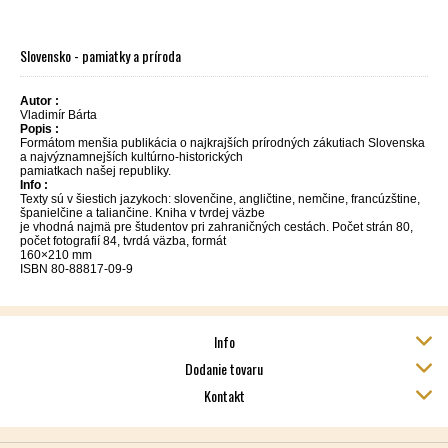
Slovensko - pamiatky a príroda
Autor :
Vladimír Bárta
Popis :
Formátom menšia publikácia o najkrajších prírodných zákutiach Slovenska
a najvýznamnejších kultúrno-historických
pamiatkach našej republiky.
Info :
Texty sú v šiestich jazykoch: slovenčine, angličtine, nemčine, francúzštine,
španielčine a taliančine. Kniha v tvrdej väzbe
je vhodná najmä pre študentov pri zahraničných cestách. Počet strán 80,
počet fotografií 84, tvrdá väzba, formát
160×210 mm
ISBN 80-88817-09-9
Info
Dodanie tovaru
Kontakt