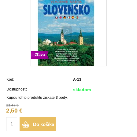
Zľava
Kód:
A-13
Dostupnosť:
skladom
Kúpou tohto produktu získate
3
body.
11,47 €
2,50 €
Do košíka