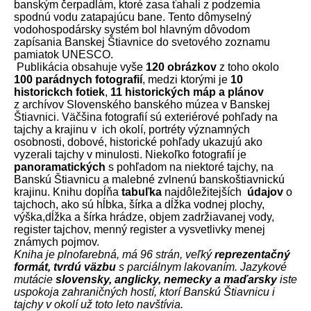
banským čerpadlám, ktoré zasa ťahali z podzemia
spodnú vodu zatapajúcu bane. Tento dômyselný
vodohospodársky systém bol hlavným dôvodom
zapísania Banskej Štiavnice do svetového zoznamu
pamiatok UNESCO.
Publikácia obsahuje vyše
120 obrázkov
z toho okolo
100 parádnych fotografií
, medzi ktorými je
10
historickch fotiek
,
11 historických máp a plánov
z archívov Slovenského banského múzea v Banskej
Štiavnici. Väčšina fotografií sú exteriérové pohľady na
tajchy a krajinu v ich okolí, portréty významných
osobnosti, dobové, historické pohľady ukazujú ako
vyzerali tajchy v minulosti. Niekoľko fotografií je
panoramatických
s pohľadom na niektoré tajchy, na
Banskú Štiavnicu a malebné zvlnenú banskoštiavnickú
krajinu.
Knihu dopĺňa
tabuľka
najdôležitejších
údajov
o
tajchoch, ako sú hĺbka, šírka a dĺžka vodnej plochy,
výška,dĺžka a šírka hrádze, objem zadržiavanej vody,
register tajchov, menný register a vysvetlivky menej
známych pojmov.
Kniha je plnofarebná, má 96 strán, veľký
reprezentačný
formát, tvrdú väzbu
s parciálnym lakovaním. Jazykové
mutácie
slovensky, anglicky, nemecky a maďarsky
iste
uspokoja zahraničných hostí, ktorí Banskú Štiavnicu i
tajchy v okolí už toto leto navštívia.