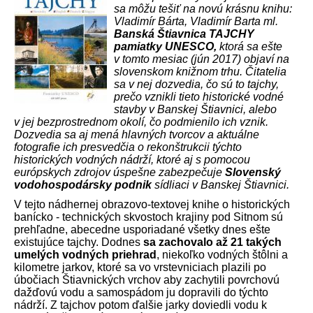
sa môžu tešiť na novú krásnu knihu:
Vladimír Bárta, Vladimír Barta ml.
Banská Štiavnica TAJCHY
pamiatky UNESCO,
ktorá sa ešte
v tomto mesiac (jún 2017) objaví na
slovenskom knižnom trhu. Čitatelia
sa v nej dozvedia, čo sú to tajchy,
prečo vznikli tieto historické vodné
stavby v Banskej Štiavnici, alebo
v jej bezprostrednom okolí, čo podmienilo ich vznik.
Dozvedia sa aj mená hlavných tvorcov a aktuálne
fotografie ich presvedčia o rekonštrukcii týchto
historických vodných nádrží, ktoré aj s pomocou
európskych zdrojov úspešne zabezpečuje
Slovenský
vodohospodársky podnik
sídliaci v Banskej Štiavnici.
V tejto nádhernej obrazovo-textovej knihe o historických
banícko - technických skvostoch krajiny pod Sitnom sú
prehľadne, abecedne usporiadané všetky dnes ešte
existujúce tajchy. Dodnes
sa zachovalo až 21 takých
umelých vodných priehrad
, niekoľko vodných štôlni a
kilometre jarkov, ktoré sa vo vrstevniciach plazili po
úbočiach Štiavnických vrchov aby zachytili povrchovú
dažďovú vodu a samospádom ju dopravili do týchto
nádrží. Z tajchov potom ďalšie jarky doviedli vodu k